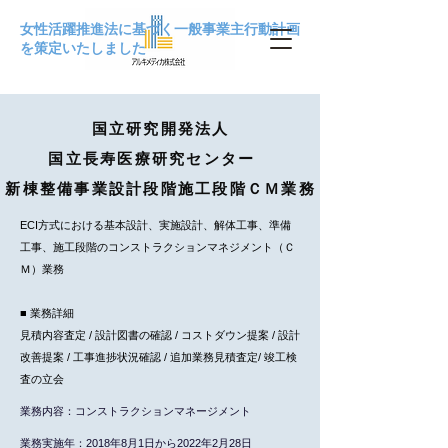
女性活躍推進法に基づく一般事業主行動計画
を策定いたしました
国立研究開発法人
国立長寿医療研究センター
新棟整備事業設計段階施工段階ＣＭ業務
ECI方式における基本設計、実施設計、解体工事、準備
工事、施工段階のコンストラクションマネジメント（Ｃ
Ｍ）業務
■ 業務詳細
見積内容査定 / 設計図書の確認 / コストダウン提案 / 設計
改善提案 / 工事進捗状況確認 / 追加業務見積査定/ 竣工検
査の立会
​業務内容：コンストラクションマネージメント
業務実施年：2018年8月1日から2022年2月28日