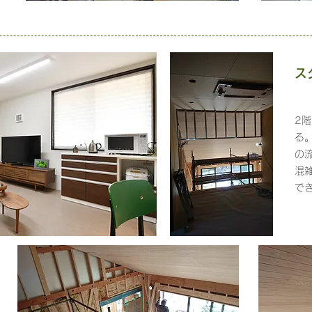
ス
2
る
の
混
で