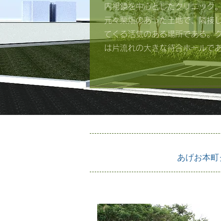
内視鏡を中心とした
クリニック
元々栗畑のあった土地で、隣接
てくる活気のある場所で
ある。
は片流れの​大きな待合ホールで
あげお本町