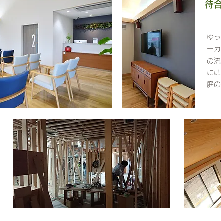
待
ゆっ
ーカ
の流
には
庭の