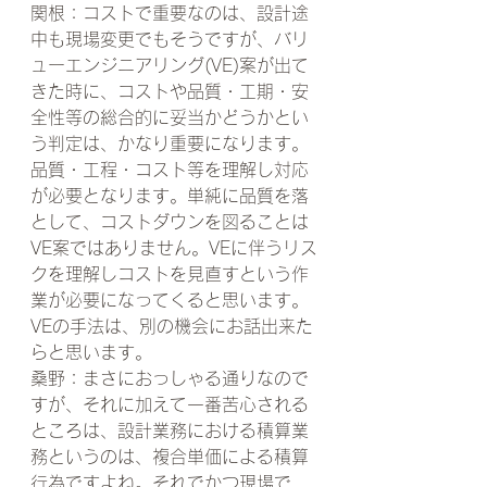
関根：コストで重要なのは、設計途
中も現場変更でもそうですが、バリ
ューエンジニアリング(VE)案が出て
きた時に、コストや品質・工期・安
全性等の総合的に妥当かどうかとい
う判定は、かなり重要になります。
品質・工程・コスト等を理解し対応
が必要となります。単純に品質を落
として、コストダウンを図ることは
VE案ではありません。VEに伴うリス
クを理解しコストを見直すという作
業が必要になってくると思います。
VEの手法は、別の機会にお話出来た
らと思います。
桑野：まさにおっしゃる通りなので
すが、それに加えて一番苦心される
ところは、設計業務における積算業
務というのは、複合単価による積算
行為ですよね。それでかつ現場で