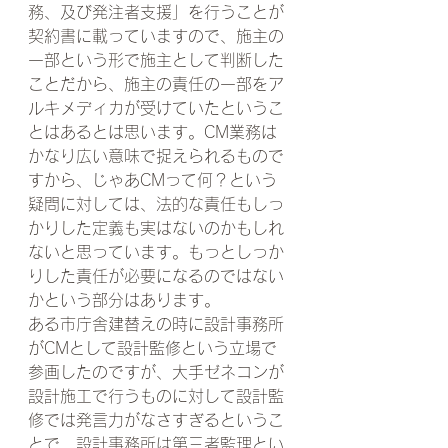
務、及び発注者支援」を行うことが
契約書に載っていますので、施主の
一部という形で施主として判断した
ことだから、施主の責任の一部をア
ルキメディカが受けていたというこ
とはあるとは思います。CM業務は
かなり広い意味で捉えられるもので
すから、じゃあCMって何？という
疑問に対しては、法的な責任もしっ
かりした定義も実はないのかもしれ
ないと思っています。もっとしっか
りした責任が必要になるのではない
かという部分はあります。
ある市庁舎建替えの時に設計事務所
がCMとして設計監修という立場で
参画したのですが、大手ゼネコンが
設計施工で行うものに対して設計監
修では発言力がなさすぎるというこ
とで、設計事務所は第三者監理とい