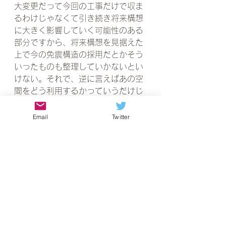
大変更だって今回の工事だけで収ま
るわけじゃなくて引き続き将来構想
に大きく影響していく可能性のある
部分ですから、将来構想を見据えた
上で今の免震構造の採用だとかそう
いったものも整理していかないとい
けない。それで、逆に言えばあの空
間をどう利用するかっていうだけじ
ゃなくてエネルギールートですね。
そういったものをどういうふうにこ
Email
Twitter
う配置していくかとかですね、イン
フラに関わるような大きな枠組みを
その時点で考えたという実績を僕は
大きいと思います。それを今ようや
くもう一度取り上げていただくとい
うか気がついた人がいらっしゃると
いうことが、うれしいですね。
僕らが、ほかのCM業者と違うとこ
ろはそこだと思います。本来、将来