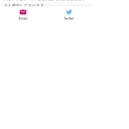
法も模索しております。
超高齢化社会、地球環境の変化、DXを中心
Email
Twitter
とした技術革新など私たちを取り巻く環境は
日々変化しております。私たちはいわば、「小
さな専門家集団」ですが、その特性を生かし
た、小回りの利いたチームでクライアントの実
現したい世界を一緒に作り上げるパートナーと
して応えていきたいと考えております。
版权所有 2022 ARQUIMEDICA, LTD &nbsp;保留所有权利。