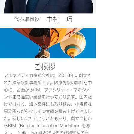
中村 巧
代表取締役
ご挨拶
アルキメディカ株式会社は、2013年に創立さ
れた建築設計事務所です。医療施設の設計を中
心に、企画からCM、ファシリティ・マネジメ
ントまで幅広い業務を行っております。国内だ
けではなく、海外案件にも取り組み、小規模な
事務所ながら少しずつ実績を積み上げてきまし
た。新しい会社ということもあり、創立当初か
らBIM（Building Information Modeling）を導
入し、Digital Twinなど次世代の建物管理の手